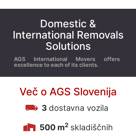
9
9
2
Domestic &
2
2
International Removals
2
Solutions
1
2
0
AGS International Movers offers
excellence to each of its clients.
3
2
,
Več o AGS Slovenija
Z
e
3
dostavna vozila
l
e
n
2
500 m
skladiščnih
a
a