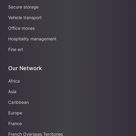
i
Secure storage
k
Vehicle transport
o
m
Office moves
u
n
Hospitality management
i
Fine art
c
i
r
Our Network
a
n
Africa
j
a
Asia
Caribbean
Europe
France
French Overseas Territories