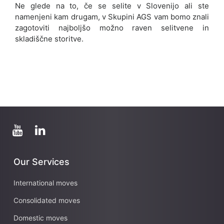
k
Ne glede na to, če se selite v Slovenijo ali ste
a
namenjeni kam drugam, v Skupini AGS vam bomo znali
?
zagotoviti najboljšo možno raven selitvene in
u
skladiščne storitve.
p
a
n
i
j
a
1
0
4
1
0
Our Services
J
International moves
e
z
Consolidated moves
i
Domestic moves
k