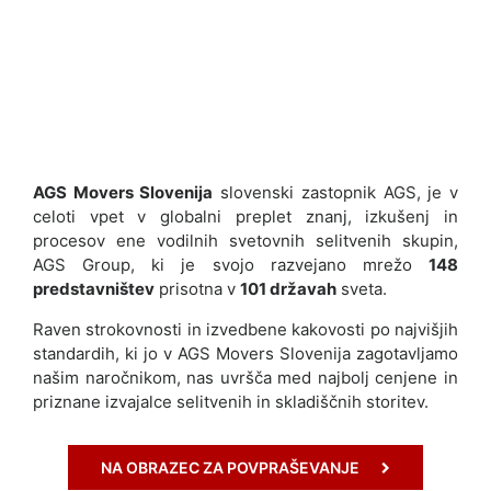
:
A
d
r
i
a
n
a
AGS Movers Slovenija
slovenski zastopnik AGS, je v
S
celoti vpet v globalni preplet znanj, izkušenj in
A
procesov ene vodilnih svetovnih selitvenih skupin,
B
AGS Group, ki je svojo razvejano mrežo
148
L
predstavništev
prisotna v
101 državah
sveta.
J
A
Raven strokovnosti in izvedbene kakovosti po najvišjih
K
standardih, ki jo v AGS Movers Slovenija zagotavljamo
našim naročnikom, nas uvršča med najbolj cenjene in
priznane izvajalce selitvenih in skladiščnih storitev.
+
3
8
NA OBRAZEC ZA POVPRAŠEVANJE
5