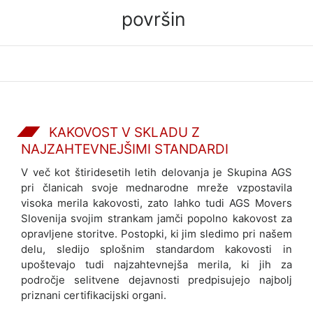
l
površin
e
j
a
V
u
k
o
KAKOVOST V SKLADU Z
v
NAJZAHTEVNEJŠIMI STANDARDI
i
n
V več kot štiridesetih letih delovanja je Skupina AGS
a
pri članicah svoje mednarodne mreže vzpostavila
Z
visoka merila kakovosti, zato lahko tudi AGS Movers
a
Slovenija svojim strankam jamči popolno kakovost za
g
opravljene storitve. Postopki, ki jim sledimo pri našem
r
delu, sledijo splošnim standardom kakovosti in
e
upoštevajo tudi najzahtevnejša merila, ki jih za
b
področje selitvene dejavnosti predpisujejo najbolj
a
priznani certifikacijski organi.
c