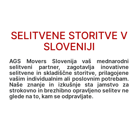
L
O
V
E
SELITVENE STORITVE V
N
SLOVENIJI
I
J
AGS Movers Slovenija vaš mednarodni
A
selitveni partner, zagotavlja inovativne
selitvene in skladiščne storitve, prilagojene
vašim individualnim ali poslovnim potrebam.
Naše znanje in izkušnje sta jamstvo za
D
strokovno in brezhibno opravljeno selitev ne
i
glede na to, kam se odpravljate.
r
e
k
t
o
r